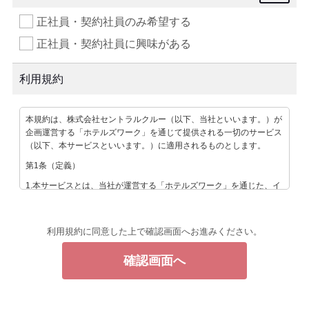
正社員・契約社員のみ希望する
正社員・契約社員に興味がある
利用規約
本規約は、株式会社セントラルクルー（以下、当社といいます。）が
企画運営する「ホテルズワーク」を通じて提供される一切のサービス
（以下、本サービスといいます。）に適用されるものとします。
第1条（定義）
1.本サービスとは、当社が運営する「ホテルズワーク」を通じた、イ
ンターネット上の求人情報サービス及び、それに関連するサービスの
総称です。
2.ユーザーとは、本サービスを利用するすべての方をいいます。
利用規約に同意した上で確認画面へお進みください。
第2条（禁止事項）
ユーザーは、以下の行為を行うことを禁止します。
1.虚偽の情報を登録する行為
2.公序良俗・法令・条例等に反する行為
3.社会常識・通念を逸脱した行為