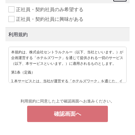
正社員・契約社員のみ希望する
正社員・契約社員に興味がある
利用規約
本規約は、株式会社セントラルクルー（以下、当社といいます。）が
企画運営する「ホテルズワーク」を通じて提供される一切のサービス
（以下、本サービスといいます。）に適用されるものとします。
第1条（定義）
1.本サービスとは、当社が運営する「ホテルズワーク」を通じた、イ
ンターネット上の求人情報サービス及び、それに関連するサービスの
総称です。
2.ユーザーとは、本サービスを利用するすべての方をいいます。
利用規約に同意した上で確認画面へお進みください。
第2条（禁止事項）
ユーザーは、以下の行為を行うことを禁止します。
1.虚偽の情報を登録する行為
2.公序良俗・法令・条例等に反する行為
3.社会常識・通念を逸脱した行為