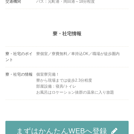
交通機関
バス：元町港・岡田港～18分程度
寮・社宅情報
寮・社宅のポイ
寮個室／寮費無料／車持込OK／職場が徒歩圏内
ント
寮・社宅の情報
個室寮完備！
寮から現場までは徒歩2.3分程度
部屋設備：寝具/トイレ
お風呂はロケーション抜群の温泉に入り放題
まずはかんたんWEBへ登録