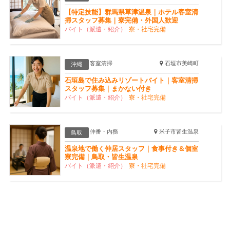
【特定技能】群馬県草津温泉｜ホテル客室清
掃スタッフ募集｜寮完備・外国人歓迎
バイト（派遣・紹介）
寮・社宅完備
客室清掃
石垣市美崎町
沖縄
石垣島で住み込みリゾートバイト｜客室清掃
スタッフ募集｜まかない付き
バイト（派遣・紹介）
寮・社宅完備
仲番・内務
米子市皆生温泉
鳥取
温泉地で働く仲居スタッフ｜食事付き＆個室
寮完備｜鳥取・皆生温泉
バイト（派遣・紹介）
寮・社宅完備