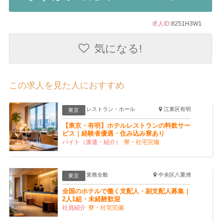
求人ID
:8251H3W1
気になる!
この求人を見た人におすすめ
レストラン・ホール
江東区有明
東京
【東京・有明】ホテルレストランの料飲サー
ビス｜経験者優遇・住み込み寮あり
バイト（派遣・紹介）
寮・社宅完備
業務全般
中央区八重洲
東京
全国のホテルで働く支配人・副支配人募集｜
2人1組・未経験歓迎
社員紹介
寮・社宅完備