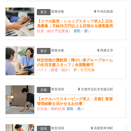
業務全般
中央区銀座
東京
【スマホ販売・ショップスタッフ求人】正社
員募集｜月給26万円以上も目指せる接客販売
社員（紹介予定派遣）
通勤・通い
業務全般
西東京市
東京
特定技能介護歓迎｜障がい者グループホーム
の生活支援スタッフ｜全国勤務可
バイト（派遣・紹介）
寮・社宅完備
客室清掃
京都市北区衣笠鏡石町
京都
【ホテルハウスキーピング求人・京都】客室
管理経験を活かせるお仕事
正社員・契約社員
通勤・通い
客室清掃
吾妻郡草津町
群馬