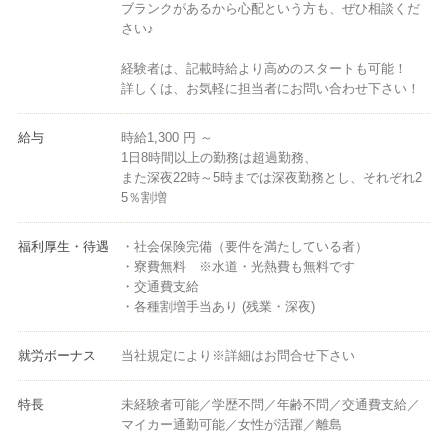
ブランクがあるから心配という方も、ぜひ相談くだ
さい♪
経験者は、記載時給より高めのスタートも可能！
詳しくは、お気軽に担当者にお問い合わせ下さい！
給与
時給1,300 円 ～
1日8時間以上の勤務は超過勤務、
また深夜22時～5時までは深夜勤務とし、それぞれ2
5％割増
福利厚生・待遇
・社会保険完備（要件を満たしている者）
・寮費無料 ※水道・光熱費も無料です
・交通費支給
・各種割増手当あり (残業・深夜)
就労ボーナス
当社規定により※詳細はお問合せ下さい
特長
未経験者可能／学歴不問／年齢不問／交通費支給／
マイカー通勤可能／女性が活躍／離島