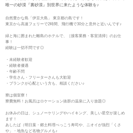
唯一の砂漠『裏砂漠』別世界に来たような体験を♪
自然豊かな島「伊豆大島」 東京都の島です！
東京から高速フェリーで2時間、飛行機で30分と意外と近いんです♪
緑と海に囲まれた離島のホテルで、［接客業務・客室清掃］のお仕
事！
経験は一切不問です◎
・未経験者歓迎
・経験者優遇
・年齢不問
・学生さん・フリーターさんも大歓迎
・ブランクが心配という方も、相談ください♪
寮は個室寮！
寮費無料！お風呂はロケーション抜群の温泉に入り放題◎
お休みの日は、シュノーケリングやハイキング、美しい星空が楽しめ
ます！
あしたば（明日葉・郷土料理べっこう寿司や、ニオイが強烈「くさ
や」・地魚など名物グルメも♪