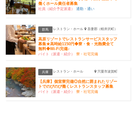
働くホール責任者募集
社員（紹介予定派遣）
通勤・通い
レストラン・ホール
吾妻郡（軽井沢町）
群馬
高原リゾートでレストランサービススタッフ
募集★高時給1150円◆寮・食・光熱費全て
無料◆Wi-Fi完備♪
バイト（派遣・紹介）
寮・社宅完備
レストラン・ホール
宍粟市波賀町
兵庫
【兵庫】個室寮完備◎自然に囲まれたリゾー
トでのびのび働くレストランスタッフ募集
バイト（派遣・紹介）
寮・社宅完備