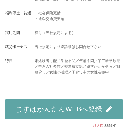
福利厚生・待遇
・社会保険完備
・通勤交通費支給
試用期間
有り（当社規定による）
就労ボーナス
当社規定により※詳細はお問合せ下さい
特長
未経験者可能／学歴不問／年齢不問／第二新卒歓迎
／中途入社多数／交通費支給／語学が活かせる／制
服貸与／女性が活躍／子育て中の女性在職中
まずはかんたんWEBへ登録
求人ID
:8359H1