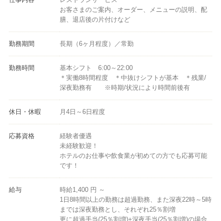
お客さまのご案内、オーダー、メニューの説明、配
膳、退店後の片付けなど
勤務期間
長期（6ヶ月程度）／常勤
勤務時間
基本シフト 6:00～22:00
＊実働8時間程度 ＊中抜けシフトが基本 ＊残業/
深夜勤務有 ※時期/状況により時間前後有
休日・休暇
月4日～6日程度
応募資格
経験者優遇
未経験歓迎！
ホテルのお仕事や飲食業が初めての方でも応募可能
です！
給与
時給1,400 円 ～
1日8時間以上の勤務は超過勤務、また深夜22時～5時
までは深夜勤務とし、それぞれ25％割増
更に超過手当(25％割増)+深夜手当(25％割増)の場合