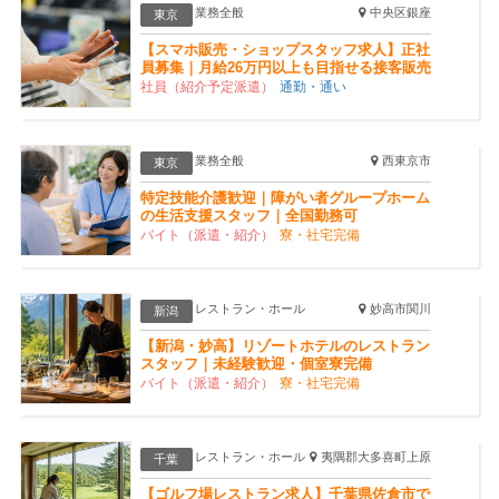
業務全般
中央区銀座
東京
【スマホ販売・ショップスタッフ求人】正社
員募集｜月給26万円以上も目指せる接客販売
社員（紹介予定派遣）
通勤・通い
業務全般
西東京市
東京
特定技能介護歓迎｜障がい者グループホーム
の生活支援スタッフ｜全国勤務可
バイト（派遣・紹介）
寮・社宅完備
レストラン・ホール
妙高市関川
新潟
【新潟・妙高】リゾートホテルのレストラン
スタッフ｜未経験歓迎・個室寮完備
バイト（派遣・紹介）
寮・社宅完備
レストラン・ホール
夷隅郡大多喜町上原
千葉
【ゴルフ場レストラン求人】千葉県佐倉市で