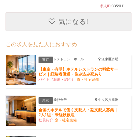
求人ID
:8359H1
気になる!
この求人を見た人におすすめ
レストラン・ホール
江東区有明
東京
【東京・有明】ホテルレストランの料飲サー
ビス｜経験者優遇・住み込み寮あり
バイト（派遣・紹介）
寮・社宅完備
業務全般
中央区八重洲
東京
全国のホテルで働く支配人・副支配人募集｜
2人1組・未経験歓迎
社員紹介
寮・社宅完備