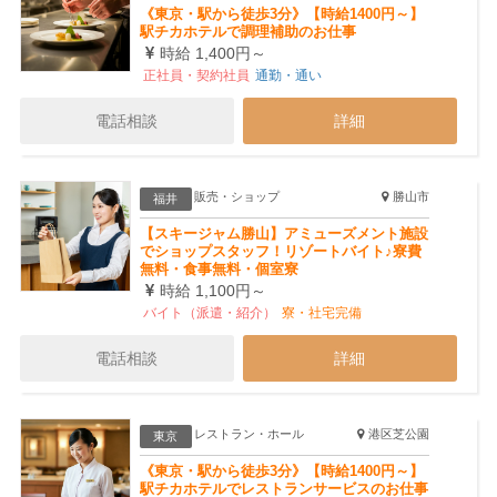
《東京・駅から徒歩3分》【時給1400円～】
駅チカホテルで調理補助のお仕事
時給 1,400円～
正社員・契約社員
通勤・通い
電話相談
詳細
販売・ショップ
勝山市
福井
【スキージャム勝山】アミューズメント施設
でショップスタッフ！リゾートバイト♪寮費
無料・食事無料・個室寮
時給 1,100円～
バイト（派遣・紹介）
寮・社宅完備
電話相談
詳細
レストラン・ホール
港区芝公園
東京
《東京・駅から徒歩3分》【時給1400円～】
駅チカホテルでレストランサービスのお仕事