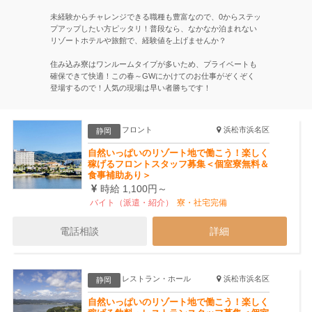
未経験からチャレンジできる職種も豊富なので、0からステッ
プアップしたい方ピッタリ！普段なら、なかなか泊まれない
リゾートホテルや旅館で、経験値を上げませんか？
住み込み寮はワンルームタイプが多いため、プライベートも
確保できて快適！この春～GWにかけてのお仕事がぞくぞく
登場するので！人気の現場は早い者勝ちです！
フロント
浜松市浜名区
静岡
自然いっぱいのリゾート地で働こう！楽しく
稼げるフロントスタッフ募集＜個室寮無料＆
食事補助あり＞
時給 1,100円～
バイト（派遣・紹介）
寮・社宅完備
電話相談
詳細
レストラン・ホール
浜松市浜名区
静岡
自然いっぱいのリゾート地で働こう！楽しく