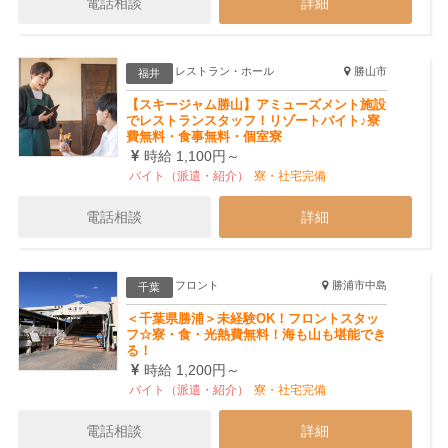
電話相談
詳細
レストラン・ホール
勝山市
福井
【スキージャム勝山】アミューズメント施設
でレストランスタッフ！リゾートバイト♪寮
費無料・食事無料・個室寮
時給 1,100円～
バイト（派遣・紹介）
寮・社宅完備
電話相談
詳細
フロント
勝浦市中島
千葉
＜千葉県勝浦＞未経験OK！フロントスタッ
フ☆寮・食・光熱費無料！海も山も堪能でき
る！
時給 1,200円～
バイト（派遣・紹介）
寮・社宅完備
電話相談
詳細