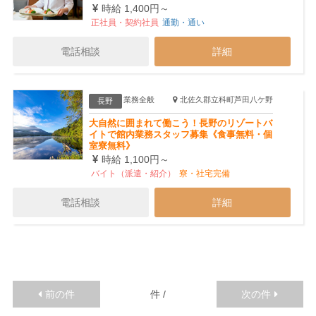
時給 1,400円～
正社員・契約社員
通勤・通い
電話相談
詳細
業務全般
北佐久郡立科町芦田八ケ野
長野
大自然に囲まれて働こう！長野のリゾートバ
イトで館内業務スタッフ募集《食事無料・個
室寮無料》
時給 1,100円～
バイト（派遣・紹介）
寮・社宅完備
電話相談
詳細
前の件
件
/
次の件