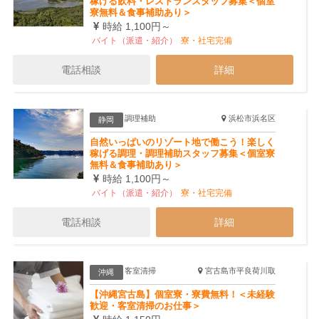
稼げる飲料・レストランスタッフ募集＜個室
寮無料＆食事補助あり＞
時給 1,100円～
バイト（派遣・紹介）
寮・社宅完備
電話相談
詳細
調理補助
浜松市浜名区
静岡
自然いっぱいのリゾート地で働こう！楽しく
稼げる調理・調理補助スタッフ募集＜個室寮
無料＆食事補助あり＞
時給 1,100円～
バイト（派遣・紹介）
寮・社宅完備
電話相談
詳細
客室清掃
宮古島市平良荷川取
沖縄
【沖縄宮古島】個室寮・寮費無料！＜未経験
歓迎・客室清掃のお仕事＞