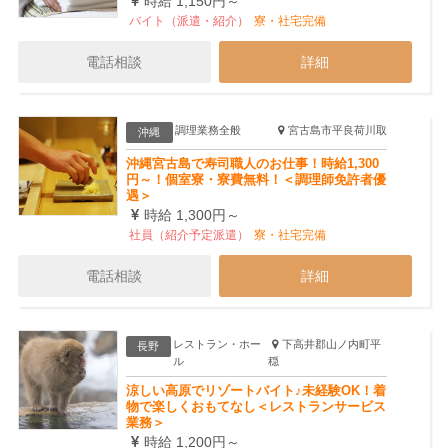
時給 1,150円～
バイト（派遣・紹介）
寮・社宅完備
電話相談
詳細
調理業務全般
宮古島市平良荷川取
沖縄
沖縄宮古島で寿司職人のお仕事！時給1,300
円～！個室寮・寮費無料！＜調理師免許者優
遇＞
時給 1,300円～
社員（紹介予定派遣）
寮・社宅完備
電話相談
詳細
レストラン・ホー
下高井郡山ノ内町平
長野
ル
穏
涼しい高原でリゾートバイト♪未経験OK！着
物で楽しくおもてなし＜レストランサービス
業務＞
時給 1,200円～