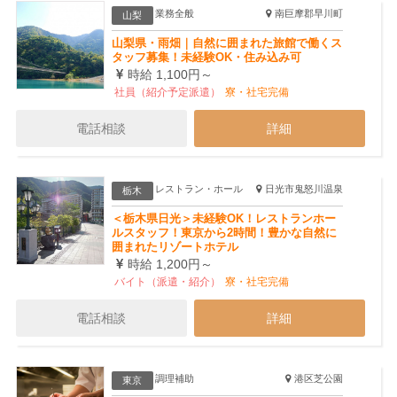
業務全般
南巨摩郡早川町
山梨
山梨県・雨畑｜自然に囲まれた旅館で働くス
タッフ募集！未経験OK・住み込み可
時給 1,100円～
社員（紹介予定派遣）
寮・社宅完備
電話相談
詳細
レストラン・ホール
日光市鬼怒川温泉
栃木
＜栃木県日光＞未経験OK！レストランホー
ルスタッフ！東京から2時間！豊かな自然に
囲まれたリゾートホテル
時給 1,200円～
バイト（派遣・紹介）
寮・社宅完備
電話相談
詳細
調理補助
港区芝公園
東京